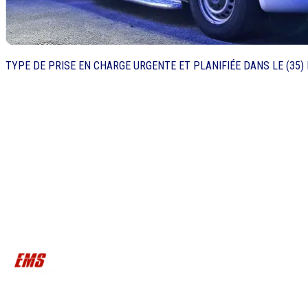
TYPE DE PRISE EN CHARGE URGENTE ET PLANIFIÉE DANS LE (35) 
Privé ou professionnel
À bord de nos véhicules spacieux et confortables, profitez d'un transpo
nous répondons à toutes vos demandes, même les plus spécifiques, ave
Votre satisfaction est notre priorité, embarquez en toute sérénité !
Sur prescription médicale
Certains trajets nécessitent une prescription médicale de votre médec
EMS Ambulance, toutes nos prestations – en VSL, ambulance ou taxi – 
distance, nous garantissons une intervention rapide et adaptée à vos b
8 Rue Jean Daniel