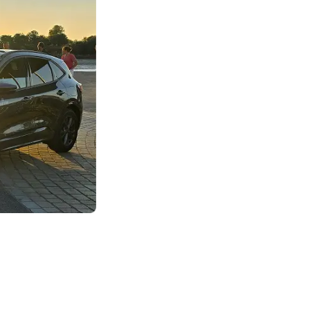
osition allongée. Nos équipes d'ambulanciers interviennent en Ille-et-Vi