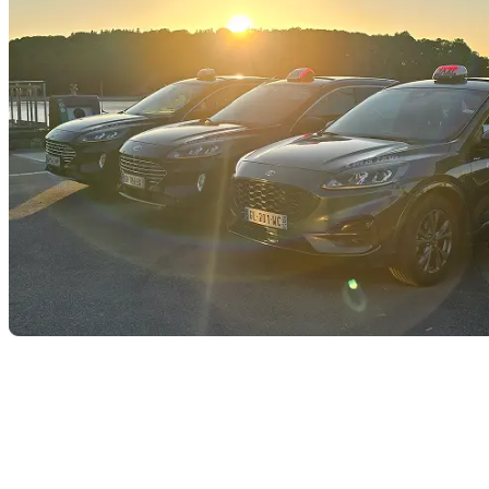
UNE URGENCE ? UN RENDEZ-VOUS MÉDICAL ?
EMS Ambulance assure votre transport médical
24h/24 et 7j/7
, que ce soit pour une urgence, un rapatriement ou un déplacement en p