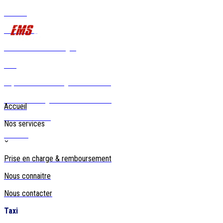
Accueil
Ambulance
Véhicule sanitaire léger
24h/24 - 7j/7 | Transport urgent ou planifié
Taxi
Rapatriement / Longues distances
Prise en charge & remboursement
Accueil
Nous connaître
Nos services
Contact
Prise en charge & remboursement
Nous connaitre
Nous contacter
Taxi