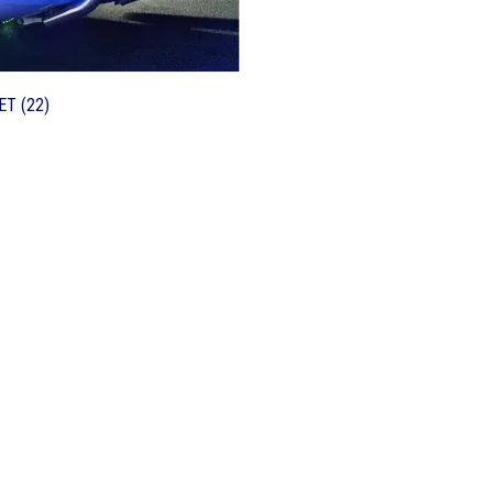
ET (22)
rt agréable et adapté pour vos trajets, qu'ils soient de courte ou longu
c professionnalisme et flexibilité.
in, qui sélectionne alors le mode de transport le plus approprié en fon
sont conventionnées CPAM, vous assurant une prise en charge facilitée e
esoins !